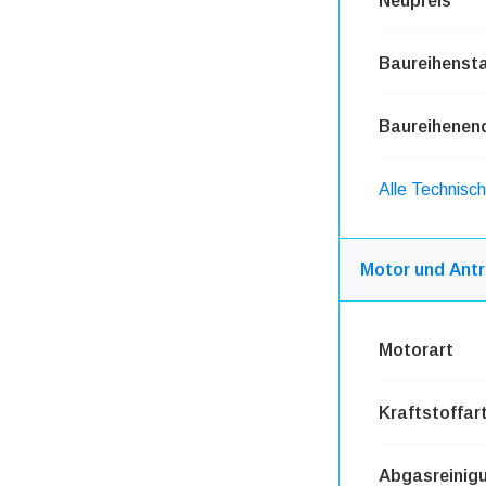
Neupreis
Baureihensta
Baureihenen
Alle Technis
Motor und Antr
Motorart
Kraftstoffar
Abgasreinig