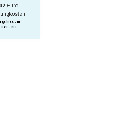
02
Euro
tungkosten
r geht es zur
ilberechnung