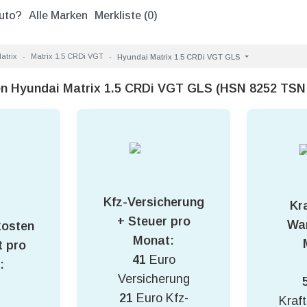
uto?
Alle Marken
Merkliste (
0
)
atrix
Matrix 1.5 CRDi VGT
Hyundai Matrix 1.5 CRDi VGT GLS
en Hyundai Matrix 1.5 CRDi VGT GLS (HSN 8252 TSN
Kfz-Versicherung
Kra
+ Steuer pro
War
kosten
Monat:
 pro
41
Euro
:
Versicherung
21
Euro Kfz-
Kraft