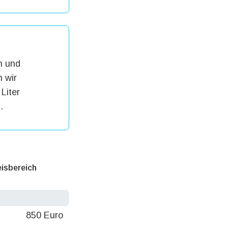
h und
 wir
Liter
.
eisbereich
850 Euro