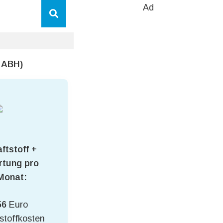
Ad
 ABH)
ftstoff +
tung pro
Monat:
56
Euro
stoffkosten