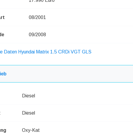
17.990 Euro
rt
08/2001
de
09/2008
che Daten Hyundai Matrix 1.5 CRDi VGT GLS
ieb
Diesel
t
Diesel
ung
Oxy-Kat