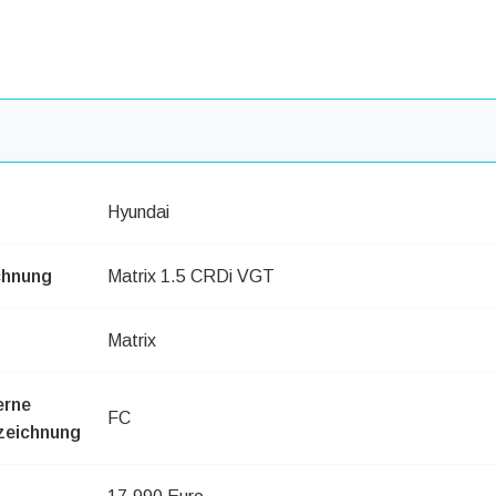
Hyundai
chnung
Matrix 1.5 CRDi VGT
Matrix
erne
FC
zeichnung