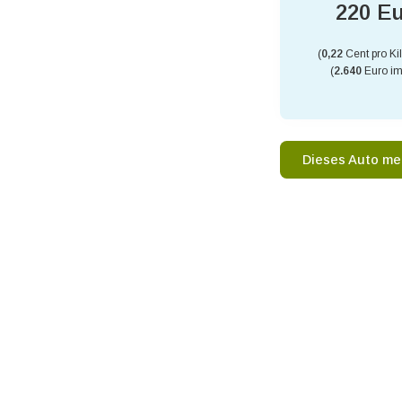
220 E
(
0,22
Cent pro Ki
(
2.640
Euro im
Dieses Auto me