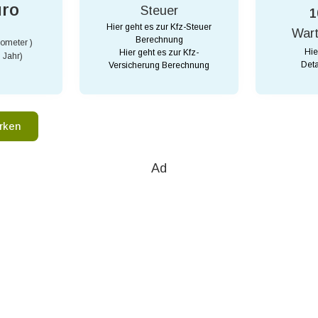
uro
Steuer
1
Hier geht es zur Kfz-Steuer
War
Berechnung
lometer )
Hie
Hier geht es zur Kfz-
 Jahr)
Deta
Versicherung Berechnung
rken
Ad