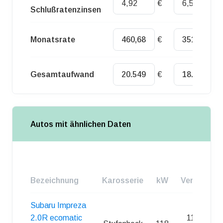
€
€
Schlußratenzinsen
Monatsrate
€
€
Gesamtaufwand
€
€
Autos mit ähnlichen Daten
Bezeichnung
Karosserie
kW
Verbrauch
Subaru Impreza
2.0R ecomatic
11,50 l /