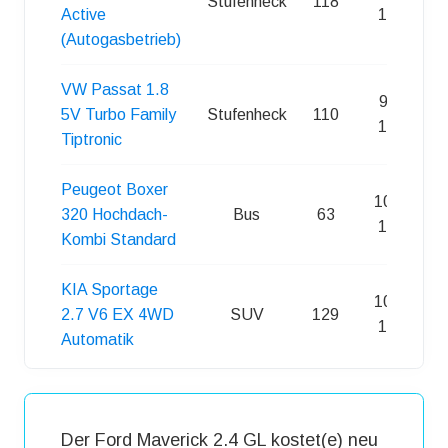
Stufenheck
118
Active
100km
(Autogasbetrieb)
VW Passat 1.8
9,40 l /
5V Turbo Family
Stufenheck
110
100km
Tiptronic
Peugeot Boxer
10,60 l /
320 Hochdach-
Bus
63
100km
Kombi Standard
KIA Sportage
10,00 l /
2.7 V6 EX 4WD
SUV
129
100km
Automatik
Der Ford Maverick 2.4 GL kostet(e) neu