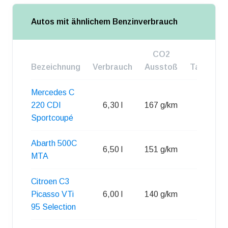
Autos mit ähnlichem Benzinverbrauch
CO2
Bezeichnung
Verbrauch
Ausstoß
Tankgroß
Mercedes C
220 CDI
6,30 l
167 g/km
62 l
Sportcoupé
Abarth 500C
6,50 l
151 g/km
35 l
MTA
Citroen C3
Picasso VTi
6,00 l
140 g/km
50 l
95 Selection