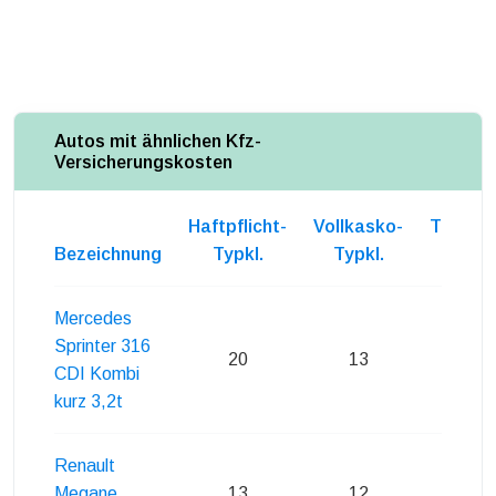
Autos mit ähnlichen Kfz-
Versicherungskosten
Haftpflicht-
Vollkasko-
Teilkas
Bezeichnung
Typkl.
Typkl.
Typkl
Mercedes
Sprinter 316
20
13
16
CDI Kombi
kurz 3,2t
Renault
Megane
13
12
16