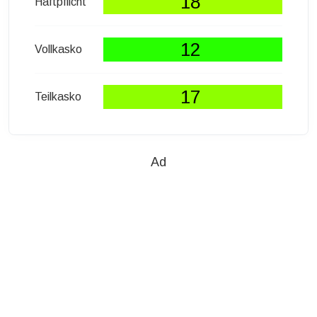
18
Haftpflicht
12
Vollkasko
17
Teilkasko
Ad