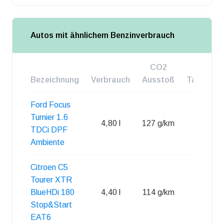
Autos mit ähnlichem Benzinverbrauch
CO2
Bezeichnung
Verbrauch
Ausstoß
Tankgroß
Ford Focus
Turnier 1.6
4,80 l
127 g/km
55 l
TDCi DPF
Ambiente
Citroen C5
Tourer XTR
BlueHDi 180
4,40 l
114 g/km
71 l
Stop&Start
EAT6