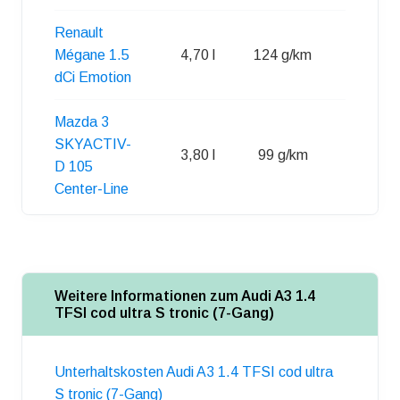
Renault
Mégane 1.5
4,70 l
124 g/km
60 l
dCi Emotion
Mazda 3
SKYACTIV-
3,80 l
99 g/km
51 l
D 105
Center-Line
Weitere Informationen zum Audi A3 1.4
TFSI cod ultra S tronic (7-Gang)
Unterhaltskosten Audi A3 1.4 TFSI cod ultra
S tronic (7-Gang)