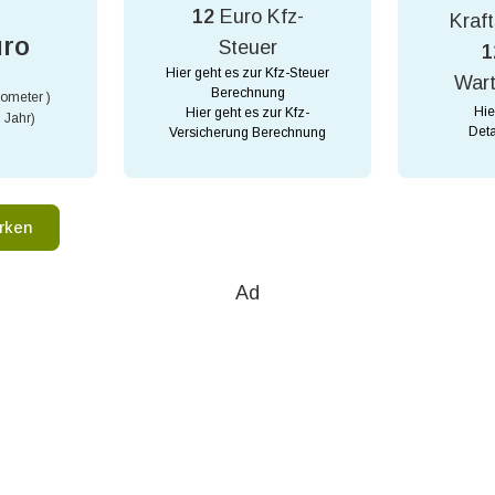
12
Euro Kfz-
Kraft
uro
Steuer
1
Hier geht es zur Kfz-Steuer
War
Berechnung
lometer )
Hie
Hier geht es zur Kfz-
 Jahr)
Deta
Versicherung Berechnung
rken
Ad