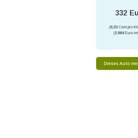
332 E
(
0,33
Cent pro Ki
(
3.984
Euro im
Dieses Auto me