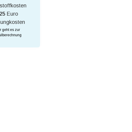
stoffkosten
25
Euro
tungkosten
r geht es zur
ilberechnung