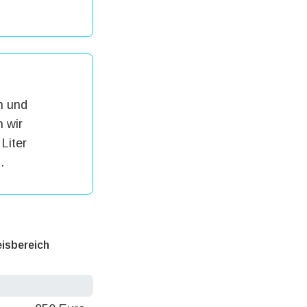
h und
 wir
Liter
.
eisbereich