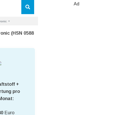
Ad
tronic
ronic (HSN 0588
ftstoff +
tung pro
Monat:
80
Euro