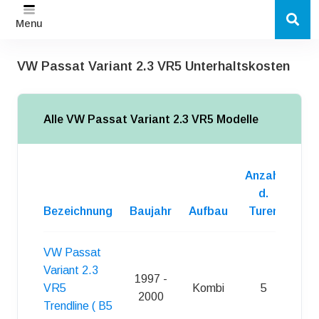
Menu
VW Passat Variant 2.3 VR5 Unterhaltskosten
Alle VW Passat Variant 2.3 VR5 Modelle
Anzahl
d.
Bezeichnung
Baujahr
Aufbau
Turen
Kra
VW Passat
Variant 2.3
1997 -
VR5
Kombi
5
S
2000
Trendline ( B5