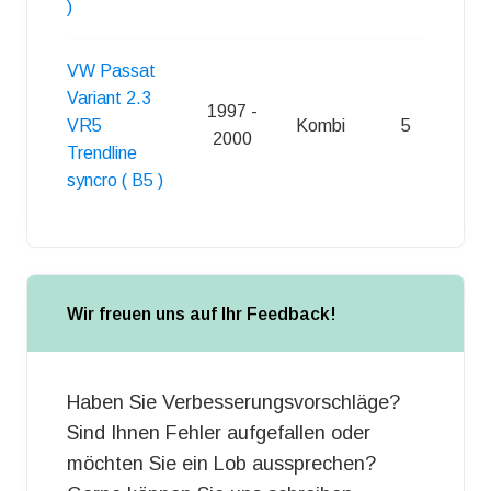
)
VW Passat
Variant 2.3
1997 -
VR5
Kombi
5
S
2000
Trendline
syncro ( B5 )
Wir freuen uns auf Ihr Feedback!
Haben Sie Verbesserungsvorschläge?
Sind Ihnen Fehler aufgefallen oder
möchten Sie ein Lob aussprechen?