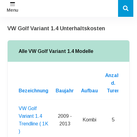
Menu
VW Golf Variant 1.4 Unterhaltskosten
Alle VW Golf Variant 1.4 Modelle
Anzahl
d.
Bezeichnung
Baujahr
Aufbau
Turen
Kra
VW Golf
Variant 1.4
2009 -
Kombi
5
S
Trendline ( 1K
2013
)