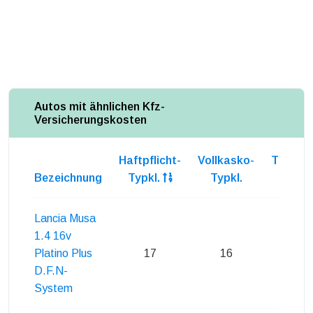
Autos mit ähnlichen Kfz-
Versicherungskosten
Haftpflicht-
Vollkasko-
Teilkas
Bezeichnung
Typkl.
Typkl.
Typkl
Lancia Musa
1.4 16v
Platino Plus
17
16
15
D.F.N-
System