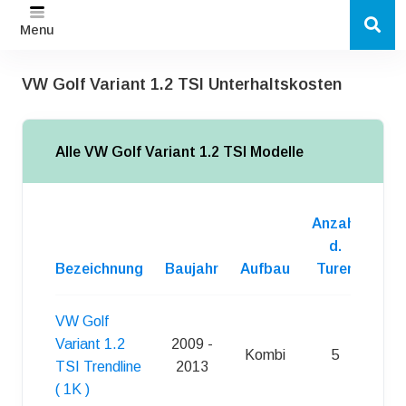
Menu
VW Golf Variant 1.2 TSI Unterhaltskosten
Alle VW Golf Variant 1.2 TSI Modelle
Anzahl
d.
Bezeichnung
Baujahr
Aufbau
Turen
Kra
VW Golf
Variant 1.2
2009 -
Kombi
5
S
TSI Trendline
2013
( 1K )