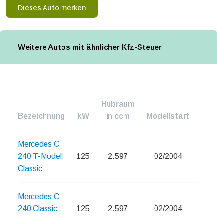
Dieses Auto merken
Weitere Autos mit ähnlicher Kfz-Steuer
Hubraum
Bezeichnung
kW
in ccm
Modellstart
Emi
Mercedes C
240 T-Modell
125
2.597
02/2004
Classic
Mercedes C
240 Classic
125
2.597
02/2004