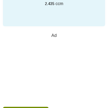
ccm
2.435
Ad