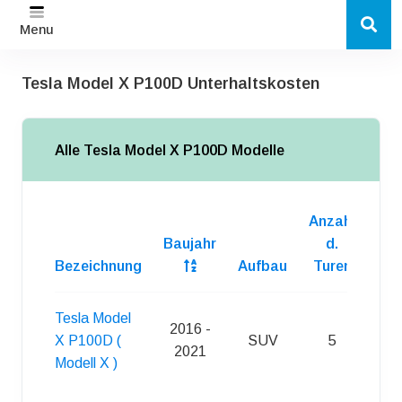
Menu
Tesla Model X P100D Unterhaltskosten
Alle Tesla Model X P100D Modelle
Anzahl
Baujahr
d.
Bezeichnung
Aufbau
Turen
Kra
Tesla Model
2016 -
S
X P100D (
SUV
5
2021
(
Modell X )