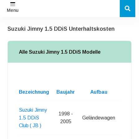
Menu
Suzuki Jimny 1.5 DDiS Unterhaltskosten
Alle Suzuki Jimny 1.5 DDiS Modelle
Anzahl
d.
Bezeichnung
Baujahr
Aufbau
Turen
Suzuki Jimny
1998 -
1.5 DDiS
Geländewagen
3
2005
Club ( JB )