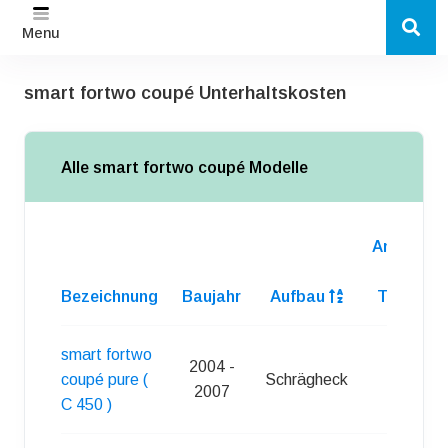
Menu
smart fortwo coupé Unterhaltskosten
Alle smart fortwo coupé Modelle
Anzahl
d.
Bezeichnung
Baujahr
Aufbau
Turen
smart fortwo
2004 -
coupé pure (
Schrägheck
3
2007
C 450 )