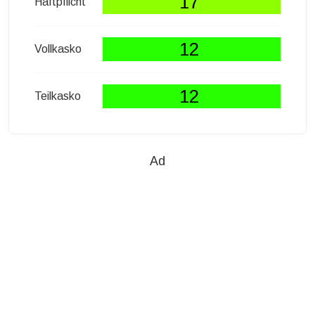
17
Haftpflicht
12
Vollkasko
12
Teilkasko
Ad