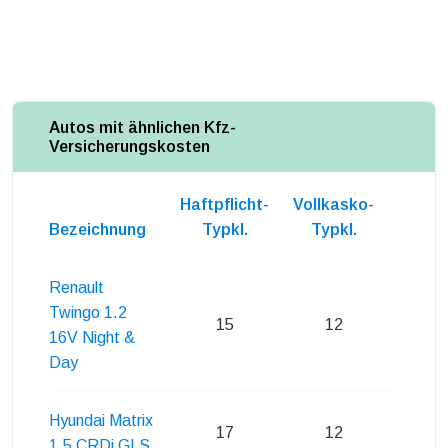
Autos mit ähnlichen Kfz-
Versicherungskosten
Haftpflicht-
Vollkasko-
Teilka
Bezeichnung
Typkl.
Typkl.
Typk
Renault
Twingo 1.2
15
12
14
16V Night &
Day
Hyundai Matrix
17
12
14
1.5 CRDi GLS