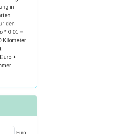
ung in
hrten
ur den
o * 0,01 =
0 Kilometer
t
 Euro +
ehmer
Euro