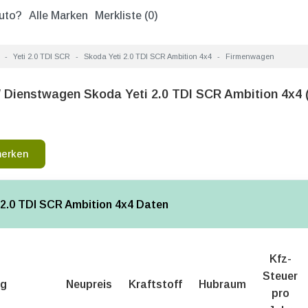
uto?
Alle Marken
Merkliste (
0
)
Yeti 2.0 TDI SCR
Skoda Yeti 2.0 TDI SCR Ambition 4x4
Firmenwagen
 Dienstwagen Skoda Yeti 2.0 TDI SCR Ambition 4x4
merken
 2.0 TDI SCR Ambition 4x4 Daten
Kfz-
Steuer
ng
Neupreis
Kraftstoff
Hubraum
pro