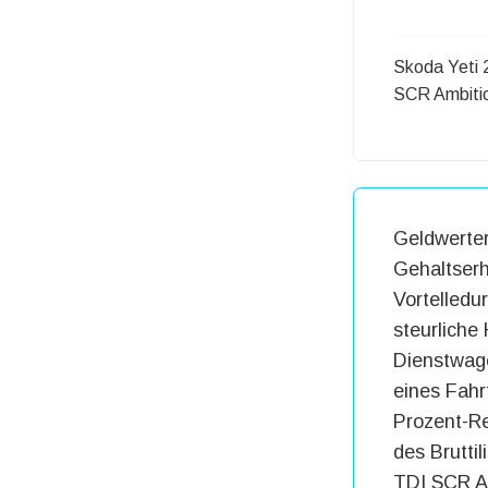
Skoda Yeti 
SCR Ambiti
Geldwerter
Gehaltserh
Vortelledu
steurliche
Dienstwage
eines Fahr
Prozent-Re
des Brutti
TDI SCR Am