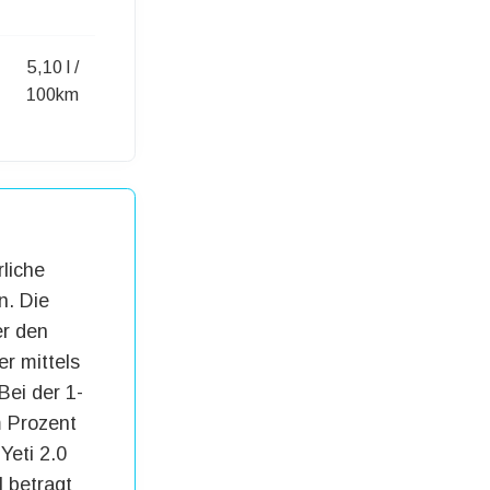
5,10 l /
100km
liche
n. Die
er den
er mittels
Bei der 1-
m Prozent
Yeti 2.0
l betragt