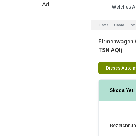
Ad
Welches A
Home
Skoda
Yeti
Firmenwagen /
TSN AQI)
Dieses Auto 
Skoda Yeti
Bezeichnu