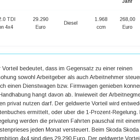
Jahr
2.0 TDI
29.290
1.968
268,00
Diesel
on 4x4
Euro
ccm
Euro
 Vorteil bedeutet, dass im Gegensatz zu einer reinen
ohung sowohl Arbeitgeber als auch Arbeitnehmer steuer
rch einen Dienstwagen bzw. Firmwagen genieben konne
 Handhabung hangt davon ab. Inwieweit der Arbeitnegm
n privat nutzen darf. Der geldwerte Vorteil wird entwed
tenbuches ermittelt, oder uber die 1-Prozent-Regelung. 
gelung werden die privaten Fahrten pauschal mit eine
listenprieses jeden Monat versteuert. Beim Skoda Skoda 
bition 4x4 sind dies 29.290 Euro. Der geldwerte Vortei