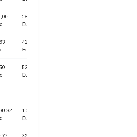
,00
287,00
451,00
o
Euro
Euro
63
41,13
64,63
o
Euro
Euro
50
52,50
82,50
o
Euro
Euro
30,82
1.832,07
2.530,82
o
Euro
Euro
,77
324,71
476,51