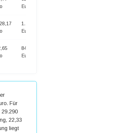
o
Euro
Euro
28,17
1.747,65
2.378,34
o
Euro
Euro
,65
84,42
152,48
o
Euro
Euro
er
uro. Für
: 29.290
ung, 22,33
ng liegt