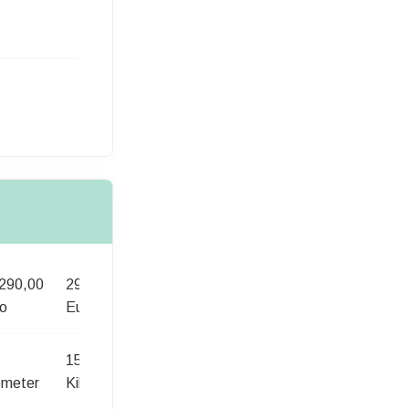
290,00
29.290,00
29.290,00
o
Euro
Euro
15
30
ometer
Kilometer
Kilometer