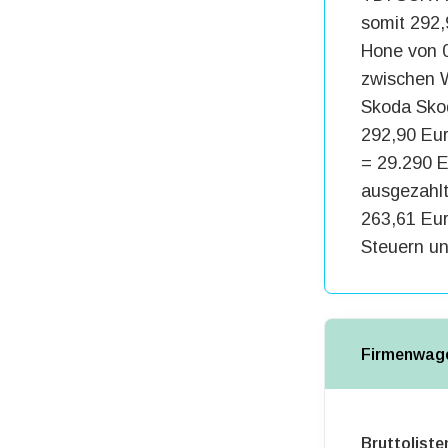
somit 292,
Hone von 0
zwischen W
Skoda Skod
292,90 Eur
= 29.290 E
ausgezahl
263,61 Eur
Steuern un
Firmenwage
Bruttoliste