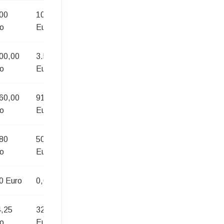
00
100,00
80,00
o
Euro
Euro
00,00
3.500,00
5.500,00
o
Euro
Euro
60,00
910,00
1.760,00
o
Euro
Euro
80
50,05
96,80
o
Euro
Euro
0 Euro
0,00 Euro
0,00 Euro
,25
327,25
514,25
o
Euro
Euro