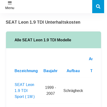
Menu
SEAT Leon 1.9 TDI Unterhaltskosten
Alle SEAT Leon 1.9 TDI Modelle
Anzahl
d.
Bezeichnung
Baujahr
Aufbau
Turen
SEAT Leon
1999 -
1.9 TDI
Schrägheck
5
2007
Sport ( 1M )