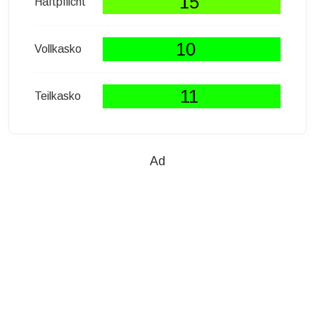
15
Haftpflicht
10
Vollkasko
11
Teilkasko
Ad