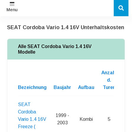
Menu
SEAT Cordoba Vario 1.4 16V Unterhaltskosten
Alle SEAT Cordoba Vario 1.4 16V
Modelle
Anzahl
d.
Bezeichnung
Baujahr
Aufbau
Turen
Kra
SEAT
Cordoba
1999 -
Vario 1.4 16V
Kombi
5
S
2003
Freeze (