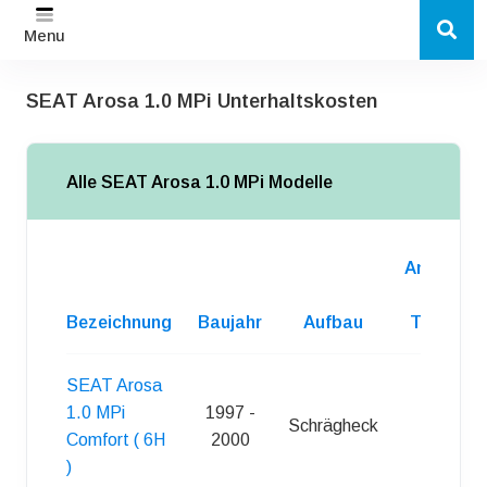
Menu
SEAT Arosa 1.0 MPi Unterhaltskosten
Alle SEAT Arosa 1.0 MPi Modelle
Anzahl
d.
Bezeichnung
Baujahr
Aufbau
Turen
SEAT Arosa
1.0 MPi
1997 -
Schrägheck
3
Comfort ( 6H
2000
)