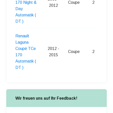
170 Night &
Coupe
2
S
2012
Day
Automatik (
DT )
Renault
Laguna
Coupé TCe
2012 -
Coupe
2
S
170
2015
Automatik (
DT )
Wir freuen uns auf Ihr Feedback!