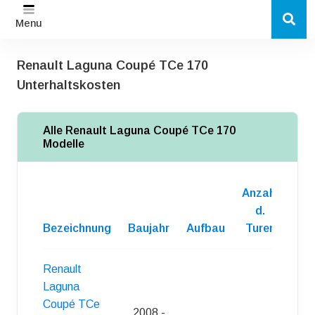
Menu
Renault Laguna Coupé TCe 170
Unterhaltskosten
Alle Renault Laguna Coupé TCe 170
Modelle
Anzahl
d.
Bezeichnung
Baujahr
Aufbau
Turen
Kra
Renault
Laguna
Coupé TCe
2008 -