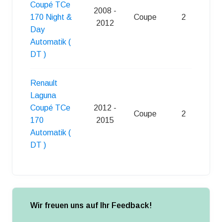
Coupé TCe
2008 -
170 Night &
Coupe
2
S
2012
Day
Automatik (
DT )
Renault
Laguna
Coupé TCe
2012 -
Coupe
2
S
170
2015
Automatik (
DT )
Wir freuen uns auf Ihr Feedback!