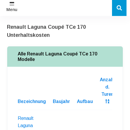
Menu
Renault Laguna Coupé TCe 170
Unterhaltskosten
Alle Renault Laguna Coupé TCe 170
Modelle
Anzahl
d.
Turen
Bezeichnung
Baujahr
Aufbau
Kra
Renault
Laguna