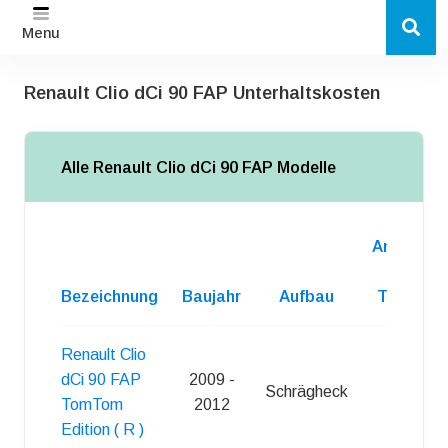
Menu
Renault Clio dCi 90 FAP Unterhaltskosten
Alle Renault Clio dCi 90 FAP Modelle
Anzahl
d.
Bezeichnung
Baujahr
Aufbau
Turen
Renault Clio
dCi 90 FAP
2009 -
Schrägheck
3
TomTom
2012
Edition ( R )