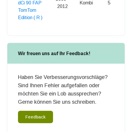
dCi 90 FAP
Kombi
5
D
2012
TomTom
Edition ( R )
Wir freuen uns auf Ihr Feedback!
Haben Sie Verbesserungsvorschläge?
Sind Ihnen Fehler aufgefallen oder
möchten Sie ein Lob aussprechen?
Gerne können Sie uns schreiben.
Feedback