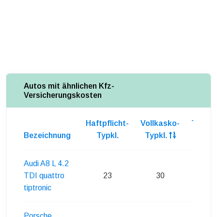
Autos mit ähnlichen Kfz-
Versicherungskosten
Haftpflicht-
Vollkasko-
Teilka
Bezeichnung
Typkl.
Typkl.
Typk
Audi A8 L 4.2
TDI quattro
23
30
30
tiptronic
Porsche