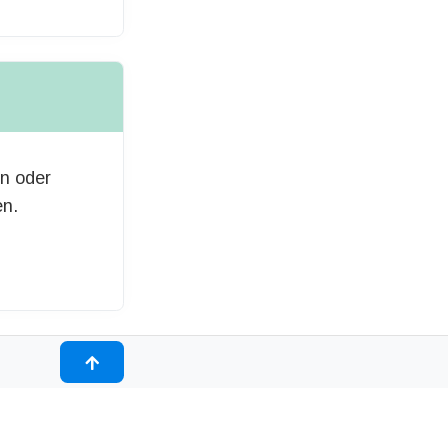
en oder
en.