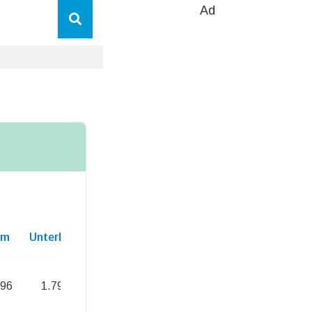
Ad
cm
Unterhaltskosten
996
1.797,00 Euro