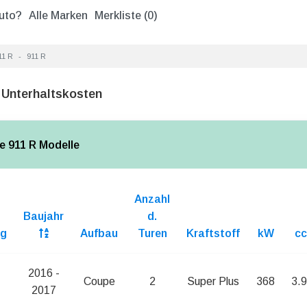
uto?
Alle Marken
Merkliste (
0
)
11 R
911 R
 Unterhaltskosten
e 911 R Modelle
Anzahl
Baujahr
d.
ng
Aufbau
Turen
Kraftstoff
kW
c
1
2016 -
Coupe
2
Super Plus
368
3.
2017