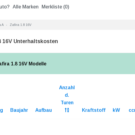
uto?
Alle Marken
Merkliste (
0
)
a A
Zafira 1.8 16V
8 16V Unterhaltskosten
afira 1.8 16V Modelle
Anzahl
d.
Turen
ng
Baujahr
Aufbau
Kraftstoff
kW
cc