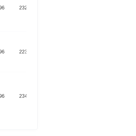
96
232,00 Euro
96
223,00 Euro
96
234,00 Euro