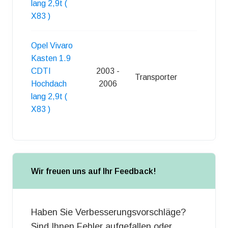
lang 2,9t (
X83 )
Opel Vivaro
Kasten 1.9
CDTI
2003 -
Transporter
4
Hochdach
2006
lang 2,9t (
X83 )
Wir freuen uns auf Ihr Feedback!
Haben Sie Verbesserungsvorschläge?
Sind Ihnen Fehler aufgefallen oder