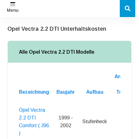
Menu
Opel Vectra 2.2 DTI Unterhaltskosten
Alle Opel Vectra 2.2 DTI Modelle
Anzahl
d.
Bezeichnung
Baujahr
Aufbau
Turen
Opel Vectra
2.2 DTI
1999 -
Stufenheck
4
Comfort ( J96
2002
)