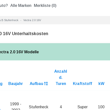
uto?
Alle Marken
Merkliste (
0
)
a B Stufenheck
Vectra 2.0 16V
.0 16V Unterhaltskosten
ectra 2.0 16V Modelle
Anzahl
d.
ng
Baujahr
Aufbau
Turen
Kraftstoff
kW
1999 -
Stufenheck
4
Super
100