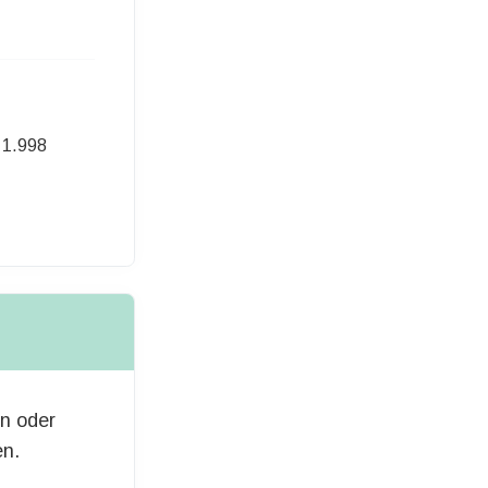
1.998
250,00 Euro
en oder
en.