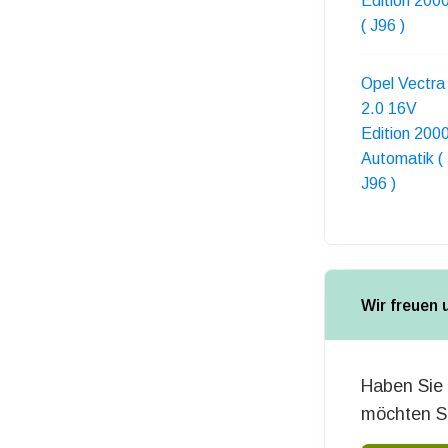
Edition 200
( J96 )
Opel Vectra
2.0 16V
Edition 200
Automatik (
J96 )
Wir freuen 
Haben Sie 
möchten Si