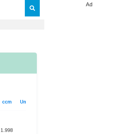
Ad
ccm
Unterhaltskosten
1.998
239,00 Euro