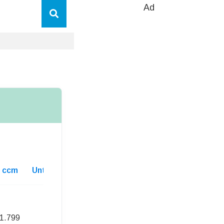
Ad
ccm
Unterhaltskosten
1.799
226,00 Euro