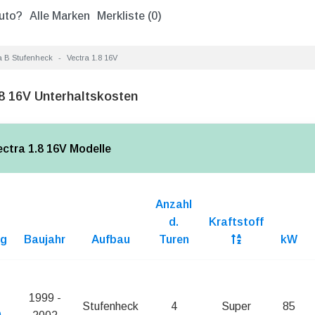
uto?
Alle Marken
Merkliste (
0
)
a B Stufenheck
Vectra 1.8 16V
.8 16V Unterhaltskosten
ectra 1.8 16V Modelle
Anzahl
d.
Kraftstoff
ng
Baujahr
Aufbau
Turen
kW
1999 -
Stufenheck
4
Super
85