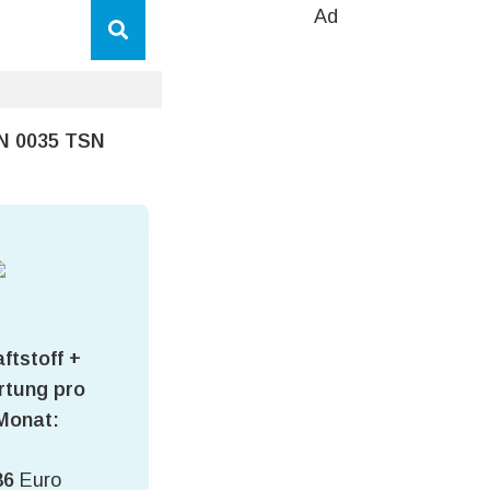
Ad
SN 0035 TSN
ftstoff +
tung pro
Monat:
86
Euro