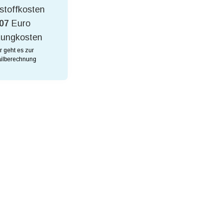
stoffkosten
07
Euro
tungkosten
r geht es zur
ilberechnung