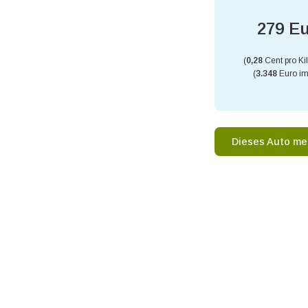
279 E
(
0,28
Cent pro Ki
(
3.348
Euro im
Dieses Auto me