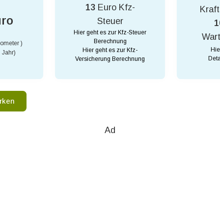
13
Euro Kfz-
Kraft
uro
Steuer
1
Hier geht es zur Kfz-Steuer
War
Berechnung
lometer )
Hie
Hier geht es zur Kfz-
 Jahr)
Deta
Versicherung Berechnung
rken
Ad