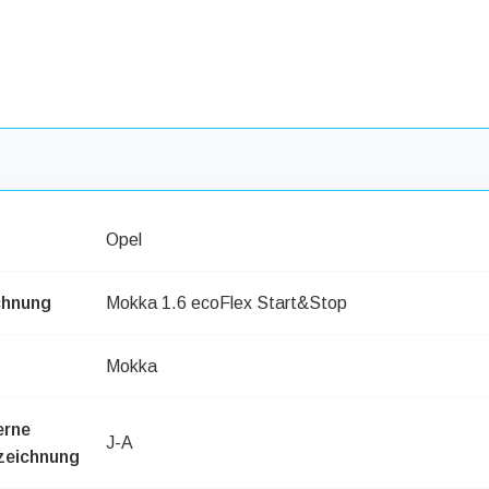
Opel
chnung
Mokka 1.6 ecoFlex Start&Stop
Mokka
erne
J-A
zeichnung