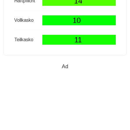
14
Haftpflicht
10
Vollkasko
11
Teilkasko
Ad