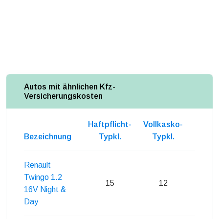
Autos mit ähnlichen Kfz-
Versicherungskosten
Haftpflicht-
Vollkasko-
Teilka
Bezeichnung
Typkl.
Typkl.
Typk
Renault
Twingo 1.2
15
12
14
16V Night &
Day