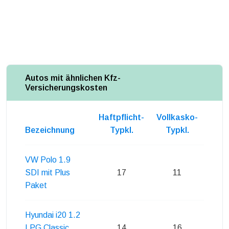
Autos mit ähnlichen Kfz-
Versicherungskosten
Haftpflicht-
Vollkasko-
Teil
Bezeichnung
Typkl.
Typkl.
Ty
VW Polo 1.9
SDI mit Plus
17
11
Paket
Hyundai i20 1.2
LPG Classic
14
16