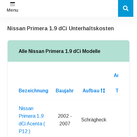
Menu
Nissan Primera 1.9 dCi Unterhaltskosten
Alle Nissan Primera 1.9 dCi Modelle
Anzahl
d.
Bezeichnung
Baujahr
Aufbau
Turen
Nissan
Primera 1.9
2002 -
Schrägheck
5
dCi Acenta (
2007
P12 )