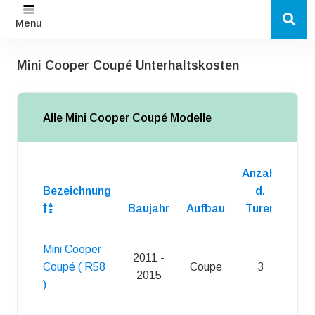
Menu
Mini Cooper Coupé Unterhaltskosten
Alle Mini Cooper Coupé Modelle
Anzahl
Bezeichnung
d.
Baujahr
Aufbau
Turen
Kra
Mini Cooper
2011 -
Coupé ( R58
Coupe
3
Sup
2015
)