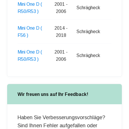
Mini One D (
2001 -
Schrägheck
3
R50/R53 )
2006
Mini One D (
2014 -
Schrägheck
3
F56 )
2018
Mini One D (
2001 -
Schrägheck
3
R50/R53 )
2006
Wir freuen uns auf Ihr Feedback!
Haben Sie Verbesserungsvorschläge?
Sind Ihnen Fehler aufgefallen oder