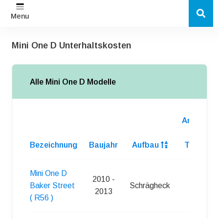
Menu
Mini One D Unterhaltskosten
Alle Mini One D Modelle
Anzahl
d.
Bezeichnung
Baujahr
Aufbau
Turen
Mini One D
2010 -
Baker Street
Schrägheck
3
2013
( R56 )