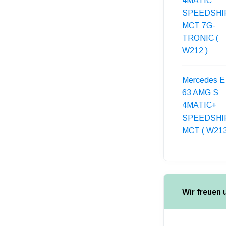
4MATIC
SPEEDSHI
MCT 7G-
TRONIC (
W212 )
Mercedes E
63 AMG S
4MATIC+
SPEEDSHI
MCT ( W213
Wir freuen 