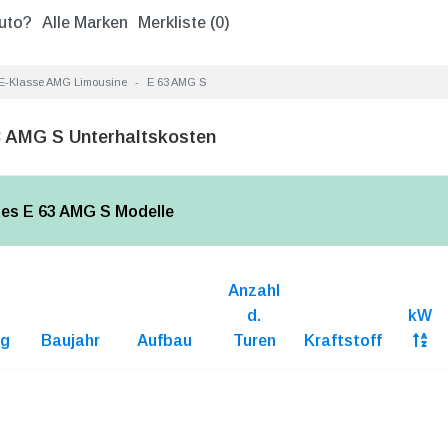
uto?
Alle Marken
Merkliste (
0
)
E-Klasse AMG Limousine
E 63 AMG S
 AMG S Unterhaltskosten
des E 63 AMG S Modelle
Anzahl
d.
kW
ng
Baujahr
Aufbau
Turen
Kraftstoff