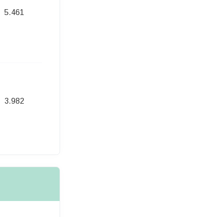
5.461
713,00 Euro
3.982
674,00 Euro