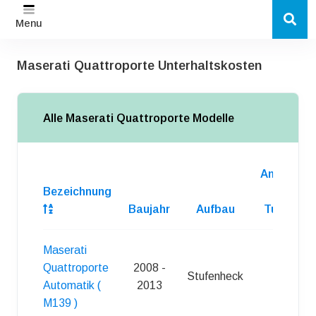
Menu
Maserati Quattroporte Unterhaltskosten
Alle Maserati Quattroporte Modelle
Anzahl
Bezeichnung
d.
Baujahr
Aufbau
Turen
Maserati
Quattroporte
2008 -
Stufenheck
4
Automatik (
2013
M139 )