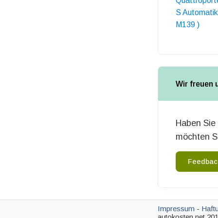
Quattroport
S Automatik
M139 )
Wir freuen 
Haben Sie 
möchten Si
Feedbac
Impressum
-
Haft
autokosten.net 201