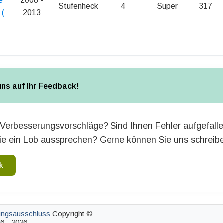
e
2008 -
Stufenheck
4
Super
317
 (
2013
uns auf Ihr Feedback!
Verbesserungsvorschläge? Sind Ihnen Fehler aufgefall
e ein Lob aussprechen? Gerne können Sie uns schreib
k
ungsausschluss
Copyright ©
6 - 2026