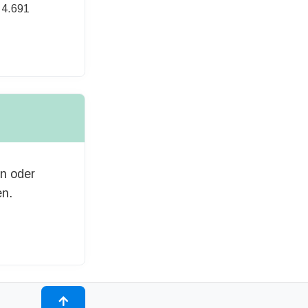
4.691
548,00 Euro
en oder
en.