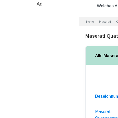
Ad
Welches A
Home
Maserati
Q
Maserati Quat
Alle Maser
Bezeichnu
Maserati