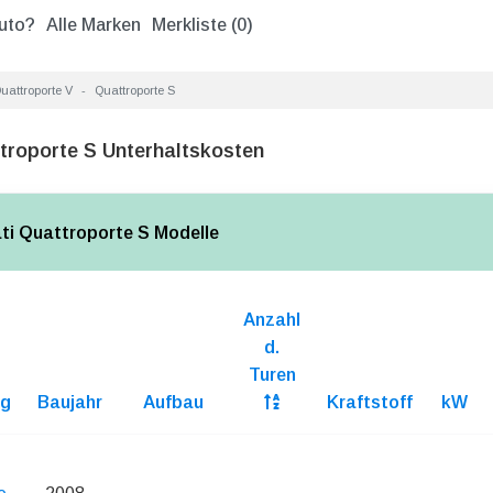
uto?
Alle Marken
Merkliste (
0
)
uattroporte V
Quattroporte S
troporte S Unterhaltskosten
ati Quattroporte S Modelle
Anzahl
d.
Turen
ng
Baujahr
Aufbau
Kraftstoff
kW