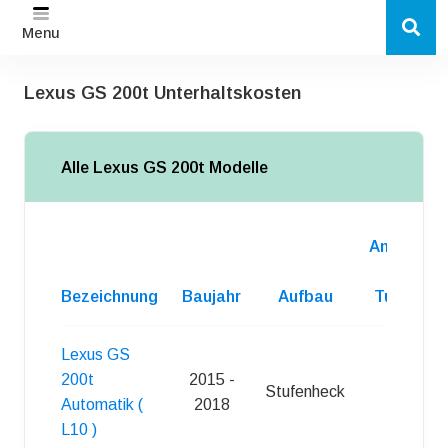
Menu
Lexus GS 200t Unterhaltskosten
Alle Lexus GS 200t Modelle
Anzahl
d.
Bezeichnung
Baujahr
Aufbau
Turen
Lexus GS
200t
2015 -
Stufenheck
4
Automatik (
2018
L10 )