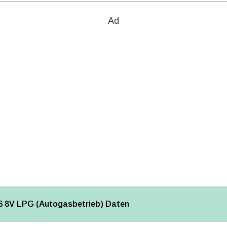
Ad
6 8V LPG (Autogasbetrieb) Daten