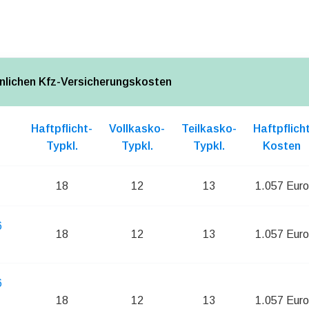
nlichen Kfz-Versicherungskosten
Haftpflicht-
Vollkasko-
Teilkasko-
Haftpflich
Typkl.
Typkl.
Typkl.
Kosten
18
12
13
1.057 Euro
6
18
12
13
1.057 Euro
6
18
12
13
1.057 Euro