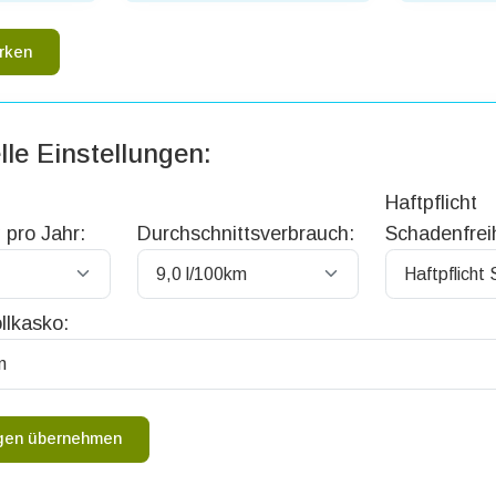
rken
lle Einstellungen:
Haftpflicht
 pro Jahr:
Durchschnittsverbrauch:
Schadenfreih
llkasko:
ngen übernehmen