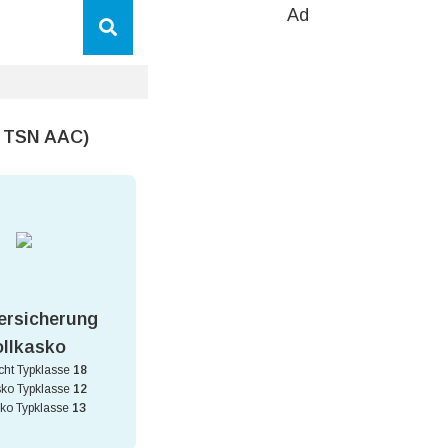
Ad
3 TSN AAC)
ersicherung
ollkasko
icht Typklasse
18
sko Typklasse
12
sko Typklasse
13