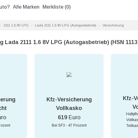
uto?
Alle Marken
Merkliste (
0
)
2111 1.6 8V LPG
Lada 2111 1.6 8V LPG (Autogasbetrieb)
Versicherung
ng Lada 2111 1.6 8V LPG (Autogasbetrieb) (HSN 111
Kfz-V
herung
Kfz-Versicherung
V
cht
Vollkasko
Haftpfl
uro
619
Euro
Vollka
rozent
Bei SF3 - 47 Prozent
Teilka