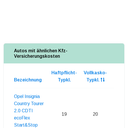
Autos mit ähnlichen Kfz-
Versicherungskosten
Haftpflicht-
Vollkasko-
Teilka
Bezeichnung
Typkl.
Typkl.
Typk
Opel Insignia
Country Tourer
2.0 CDTI
19
20
22
ecoFlex
Start&Stop