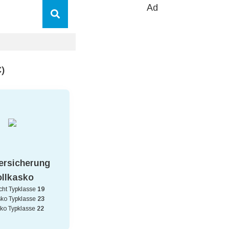
Ad
)
ersicherung
ollkasko
icht Typklasse
19
sko Typklasse
23
sko Typklasse
22