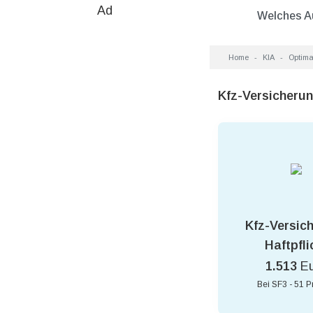
Ad
Welches A
Home
KIA
Optim
Kfz-Versicheru
Kfz-Versic
Haftpfli
1.513
E
Bei SF3 - 51 P