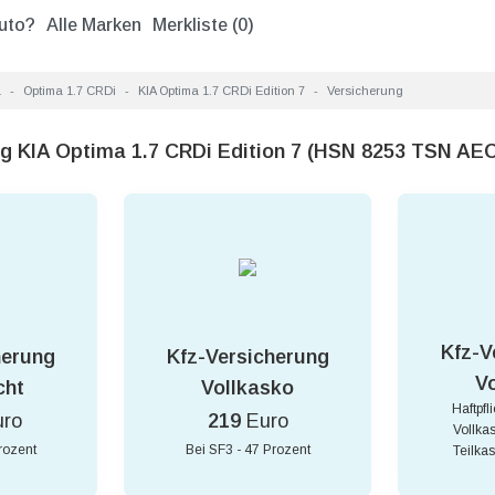
uto?
Alle Marken
Merkliste (
0
)
a
Optima 1.7 CRDi
KIA Optima 1.7 CRDi Edition 7
Versicherung
ng KIA Optima 1.7 CRDi Edition 7 (HSN 8253 TSN AEC
Kfz-V
herung
Kfz-Versicherung
V
cht
Vollkasko
Haftpfl
uro
219
Euro
Vollka
rozent
Bei SF3 - 47 Prozent
Teilka