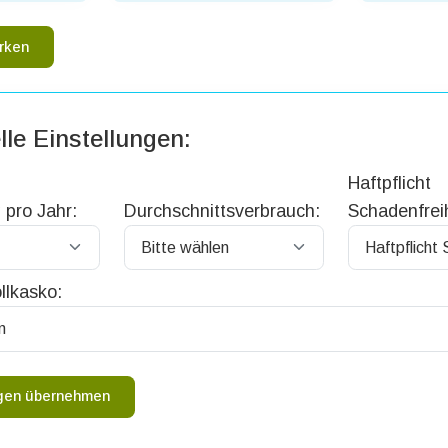
rken
lle Einstellungen:
Haftpflicht
 pro Jahr:
Durchschnittsverbrauch:
Schadenfreih
llkasko:
ngen übernehmen