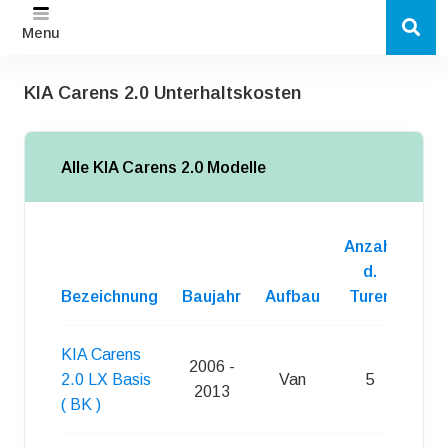
Menu
KIA Carens 2.0 Unterhaltskosten
Alle KIA Carens 2.0 Modelle
Anzahl
d.
Bezeichnung
Baujahr
Aufbau
Turen
Kra
KIA Carens
2006 -
2.0 LX Basis
Van
5
N
2013
( BK )