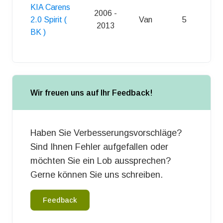
KIA Carens
2006 -
2.0 Spirit (
Van
5
S
2013
BK )
Wir freuen uns auf Ihr Feedback!
Haben Sie Verbesserungsvorschläge?
Sind Ihnen Fehler aufgefallen oder
möchten Sie ein Lob aussprechen?
Gerne können Sie uns schreiben.
Feedback