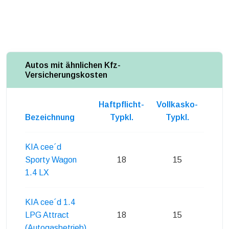
Autos mit ähnlichen Kfz-
Versicherungskosten
Haftpflicht-
Vollkasko-
Teil
Bezeichnung
Typkl.
Typkl.
Ty
KIA cee´d
Sporty Wagon
18
15
1.4 LX
KIA cee´d 1.4
LPG Attract
18
15
(Autogasbetrieb)