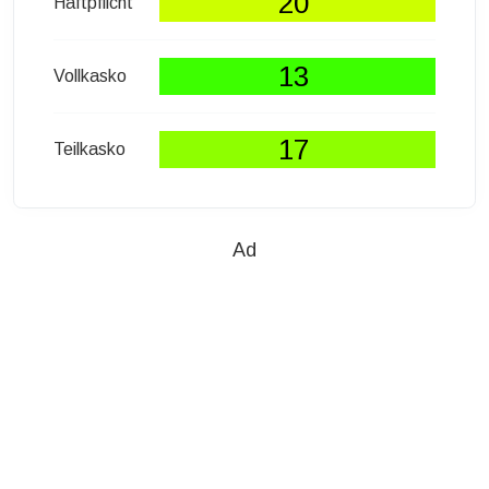
20
Haftpflicht
13
Vollkasko
17
Teilkasko
Ad