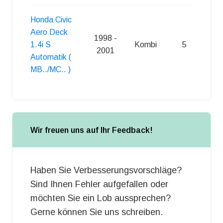
Honda Civic
Aero Deck
1998 -
1.4i S
Kombi
5
S
2001
Automatik (
MB../MC.. )
Wir freuen uns auf Ihr Feedback!
Haben Sie Verbesserungsvorschläge?
Sind Ihnen Fehler aufgefallen oder
möchten Sie ein Lob aussprechen?
Gerne können Sie uns schreiben.