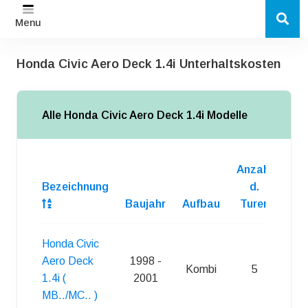
Menu
Honda Civic Aero Deck 1.4i Unterhaltskosten
Alle Honda Civic Aero Deck 1.4i Modelle
Anzahl
Bezeichnung
d.
Baujahr
Aufbau
Turen
Kra
Honda Civic
Aero Deck
1998 -
Kombi
5
S
1.4i (
2001
MB../MC.. )