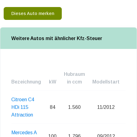
Dieses Auto merken
Weitere Autos mit ähnlicher Kfz-Steuer
Hubraum
Bezeichnung
kW
in ccm
Modellstart
Emi
Citroen C4
HDi 115
84
1.560
11/2012
Attraction
Mercedes A
100
1.796
09/2012