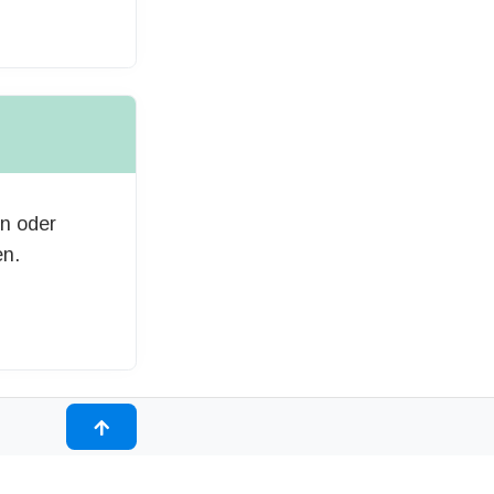
en oder
en.