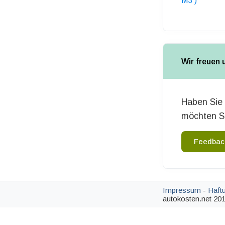
M3 )
Wir freuen 
Haben Sie 
möchten Si
Feedbac
Impressum
-
Haft
autokosten.net 201