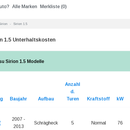
uto?
Alle Marken
Merkliste (
0
)
Sirion
Sirion 1.5
n 1.5 Unterhaltskosten
su Sirion 1.5 Modelle
Anzahl
d.
ng
Baujahr
Aufbau
Turen
Kraftstoff
kW
2007 -
(
Schrägheck
5
Normal
76
2013