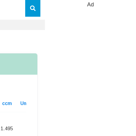
Ad
ccm
Unterhaltskosten
1.495
214,00 Euro